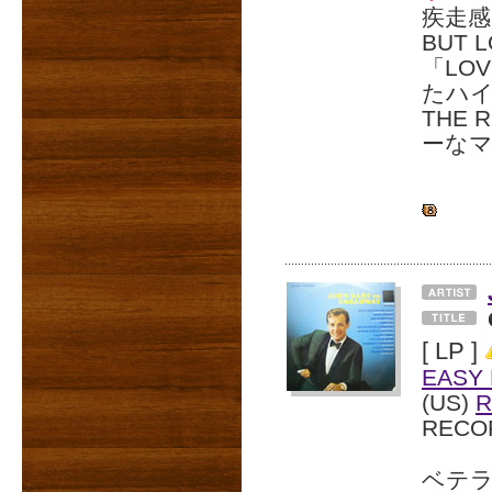
疾走感
BUT
「LO
たハイ
THE
ーな
[ LP ]
EASY 
(US)
R
RECO
ベテ