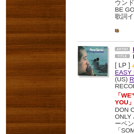
ウンドの
BE G
歌詞イ
[ LP ]
EASY 
(US)
R
RECO
「WE'
YOU
DON
ONLY
ーペ
「SOM