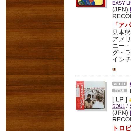
EASY L
(JPN)
RECO
「アパ
見本盤
アメ
ニー・
グ・ラ
イン
[ LP ]
SOUL
/
(JPN)
RECO
トロ