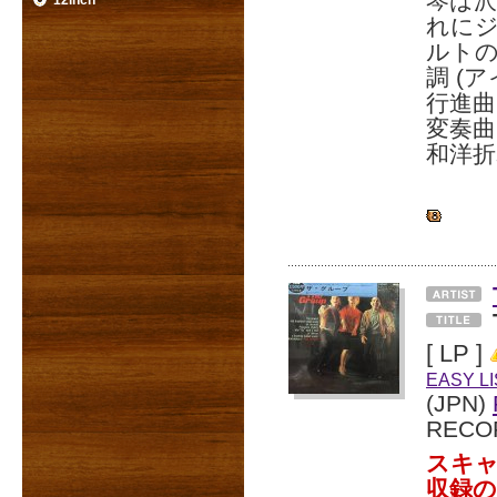
琴は沢
12inch
れにジ
ルトの
調 (
行進曲
変奏
和洋折
[ LP ]
EASY L
(JPN)
RECO
スキャッ
収録の