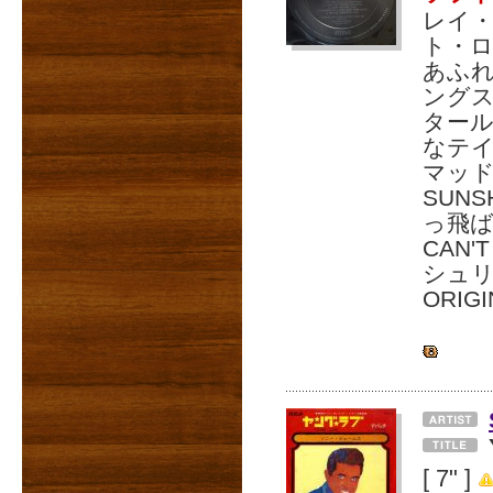
レイ
ト・
あふ
ング
ター
なテ
マッド
SUN
っ飛ば
CAN'
シュリ
ORIG
[ 7" ]