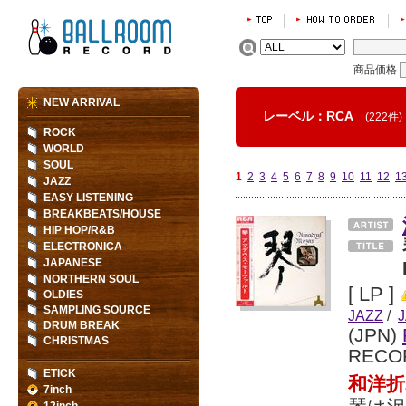
商品価格
NEW ARRIVAL
レーベル：RCA
(222件)
ROCK
WORLD
SOUL
1
2
3
4
5
6
7
8
9
10
11
12
1
JAZZ
EASY LISTENING
BREAKBEATS/HOUSE
HIP HOP/R&B
ELECTRONICA
JAPANESE
NORTHERN SOUL
[ LP ]
OLDIES
SAMPLING SOURCE
JAZZ
/
DRUM BREAK
(JPN)
CHRISTMAS
RECO
ETICK
和洋
7inch