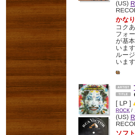
(US)
R
RECO
かな
コクあ
フォー
が基
います
ルージ
いま
[ LP ]
ROCK
/
(US)
R
RECO
ソフ