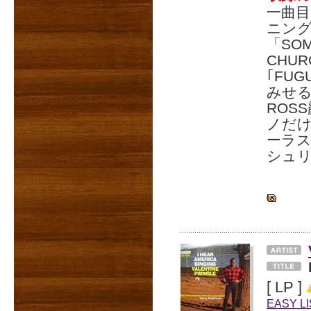
一曲目「
ニン
「SOM
CHU
｢FUG
みせる
ROS
ノだ
ーラス
シュリ
[ LP ]
EASY L