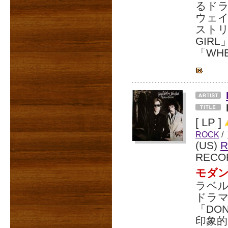
るドラ
ウェ
ストリ
GIR
「WH
[ LP ]
ROCK
/
(US)
R
RECO
モダン
ラベル
ドラ
「DO
印象的