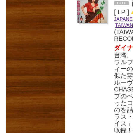
[ LP ]
JAPANE
TAIWA
(TAIW
RECO
ダイ
台湾
ウル
ィー
似た
ルー
CHA
ブの
った
のを
ラス
イス」
収録