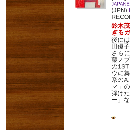
JAPANE
(JPN)
RECO
鈴木
ぎる
後に
田優子
さらに
藤ノ
の1S
ウに
系のA
マ」
弾け
ー」な