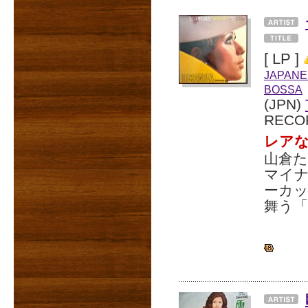
[ LP ]
JAPANE
BOSSA
(JPN)
RECO
レア
山倉
マイ
ーカ
舞う