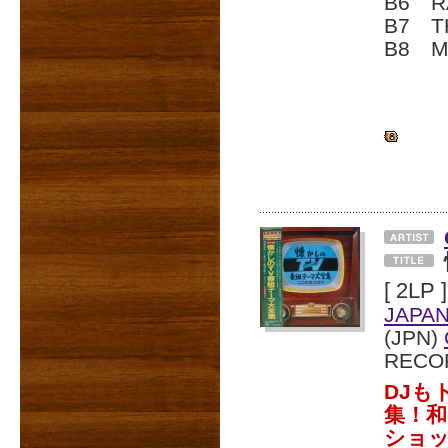
B6 R
B7 T
B8 M
[ 2LP ]
JAPA
(JPN)
RECO
DJも
集！
ショ