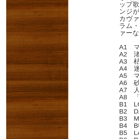
ップ歌
ンジが冴
カヴァ
ラム・
ァー
A1 
A2 
A3 
A4 
A5 
A6 
A7 
A8 
B1 L
B2 D
B3 M
B4 B
B5 LA