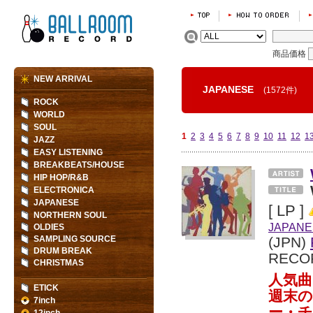
商品価格
NEW ARRIVAL
JAPANESE
(1572件)
ROCK
WORLD
SOUL
1
2
3
4
5
6
7
8
9
10
11
12
1
JAZZ
EASY LISTENING
BREAKBEATS/HOUSE
HIP HOP/R&B
ELECTRONICA
JAPANESE
[ LP ]
NORTHERN SOUL
JAPANE
OLDIES
SAMPLING SOURCE
(JPN)
DRUM BREAK
RECO
CHRISTMAS
人気曲「
ETICK
週末
7inch
ー・