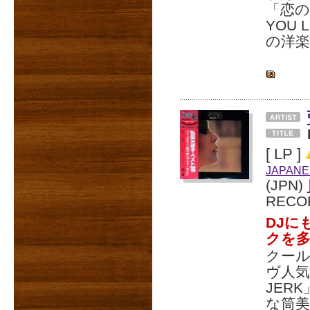
「恋の奴
YOU 
の洋
[ LP ]
JAPANE
(JPN)
RECO
DJに
クを
クー
ヴ人気
JERK
な筒