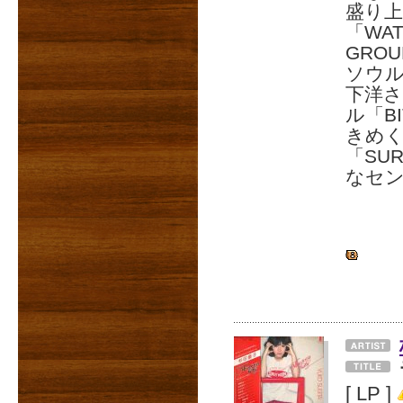
盛り
「WAT
GRO
ソウル・
下洋
ル「BI
きめく「
「SUR
なセ
[ LP ]