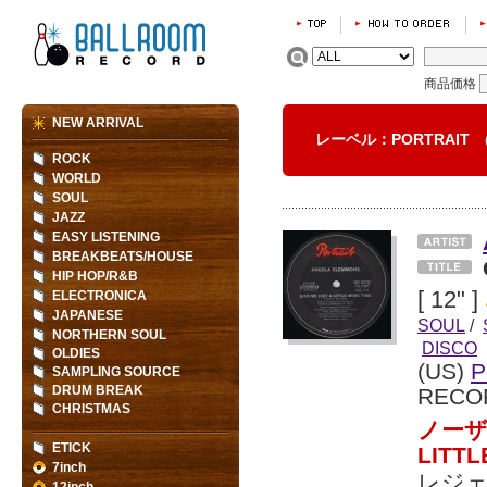
商品価格
NEW ARRIVAL
レーベル：PORTRAIT
ROCK
WORLD
SOUL
JAZZ
EASY LISTENING
BREAKBEATS/HOUSE
HIP HOP/R&B
[ 12" ]
ELECTRONICA
JAPANESE
SOUL
/
NORTHERN SOUL
DISCO
OLDIES
(US)
P
SAMPLING SOURCE
DRUM BREAK
RECO
CHRISTMAS
ノーザ
ETICK
LITT
7inch
レジェ