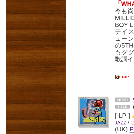
「WHA
今も
MIL
BOY
テイ
ューン
の5TH
もグ
歌詞イ
[ LP ]
JAZZ
/
(UK)
P