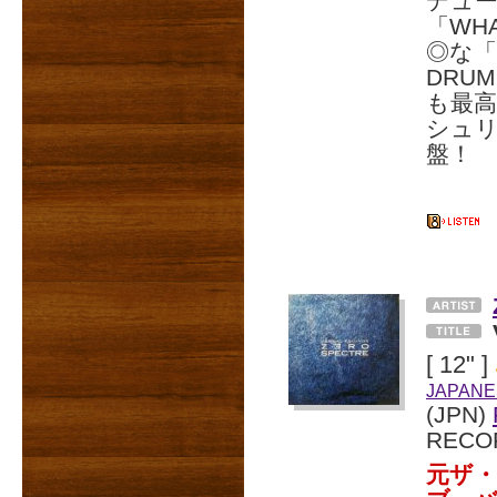
デュ
「WH
◎な「T
DRU
も最
シュリ
盤！
[ 12" ]
JAPANE
(JPN)
RECO
元ザ