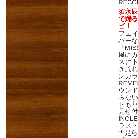
RECO
須永辰
で踊る
ピ！
フェ
バー
「MI
風にカ
スに
き荒
ンカラ
REM
ウン
らないD
トも
見せ付
ING
ラス
舌足