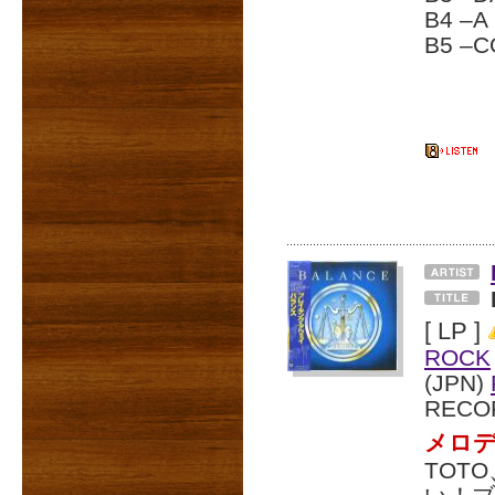
B4 –A
B5 –C
[ LP ]
ROCK
(JPN)
RECO
メロデ
TOT