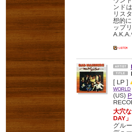
ウン
ンド
リス
想的に広
ップ
A.K
[ LP ]
WORLD
(US)
P
RECO
大穴な
DAY
グル