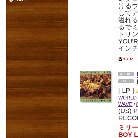
12inch
ける
して
溢れる「
るで
トリン
YOU'
イン
[ LP ]
WORLD
WAVE
/
(US)
P
RECO
ミリー
BOY