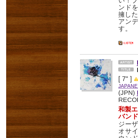
い！
ンド
擁した
アン
す。
[ 7" ]
JAPANE
(JPN)
RECO
和製
バン
ジー
オサ