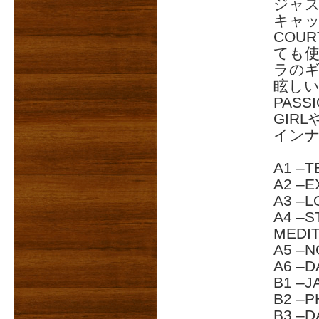
ジャズA
キャ
COUR
ても使
ラの
眩しいネ
PASS
GIR
インナ
A1 –T
A2 –
A3 –L
A4 –S
MEDIT
A5 –N
A6 –D
B1 –J
B2 –P
B3 –D