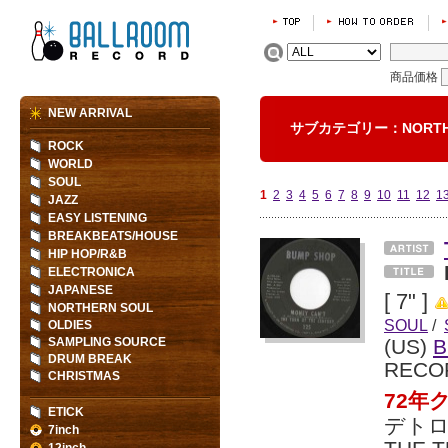
商品価格
NEW ARRIVAL
サブカテゴリー：NORTH
ROCK
WORLD
SOUL
1
2
3
4
5
6
7
8
9
10
11
12
1
JAZZ
EASY LISTENING
BREAKBEATS/HOUSE
HIP HOP/R&B
ELECTRONICA
JAPANESE
[ 7" ]
NORTHERN SOUL
SOUL
/
OLDIES
SAMPLING SOURCE
(US)
B
DRUM BREAK
RECO
CHRISTMAS
72年
ETICK
デト
7inch