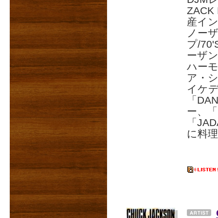
ZAC
産イ
ノー
プ/7
ーザン・
ハー
ア・
イケデ
「DAN
ー、「L
「JA
に料理