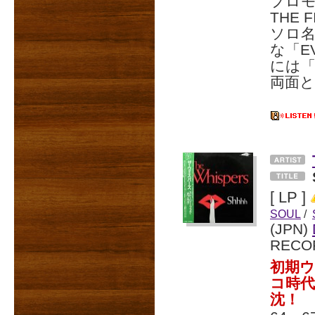
プロモ
THE 
ソロ名
な「EV
には「I
両面
[ LP ]
SOUL
/
(JPN)
RECO
初期ウ
コ時
沈！