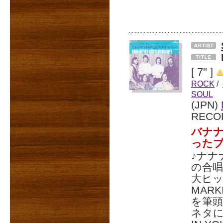
[ 7" ]
ROCK
/
SOUL
(JPN)
RECO
バナ
った
♪ナナ
の合
大ヒッ
MARK
を筆頭
ネタに