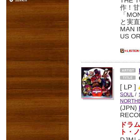
THE 
12inch
作！
「MO
と実直
MAN
US O
[ LP ]
SOUL
/
NORTH
(JPN)
RECO
ドラ
ト・
DJM