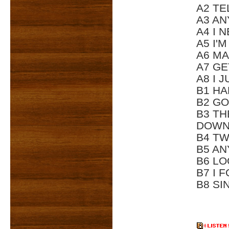
A2 TE
A3 AN
A4 I 
A5 I'
A6 MA
A7 GE
A8 I 
B1 HA
B2 G
B3 TH
DOWN
B4 TW
B5 AN
B6 L
B7 I 
B8 SI