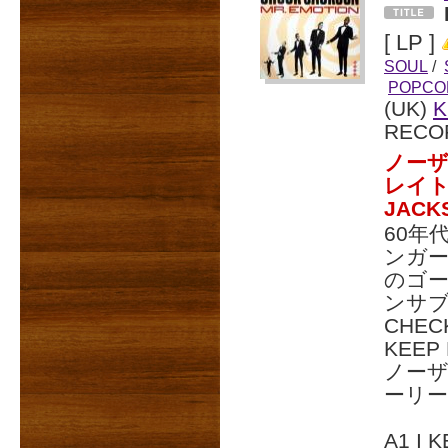
[ LP ]
SOUL
/
POPCO
(UK)
K
RECO
ノーザ
レイト
JAC
60年
ンガー
のゴ
ンサ
CHE
KEE
ノーザ
ーリー
A1 I 