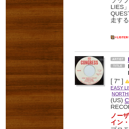
ラップ
LIE
QUE
走する
[ 7" ]
EASY L
NORTH
(US)
C
RECO
ノー
イン・