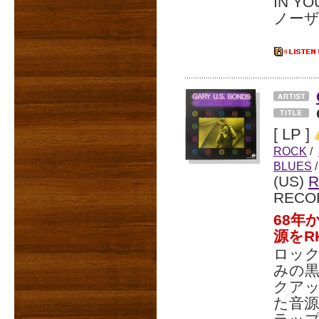
IN 
ノー
[ LP ]
ROCK
/
BLUES
/
(US)
R
RECO
68年
源をR
ロッ
みの黒
クア
た音