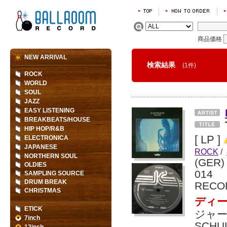
商品価格
NEW ARRIVAL
検索結果
(1件)
ROCK
WORLD
SOUL
JAZZ
EASY LISTENING
BREAKBEATS/HOUSE
HIP HOP/R&B
[ LP ]
ELECTRONICA
JAPANESE
ROCK
/
NORTHERN SOUL
(GER
OLDIES
014
SAMPLING SOURCE
DRUM BREAK
RECO
CHRISTMAS
ディ
ETICK
ジャー
7inch
SCH