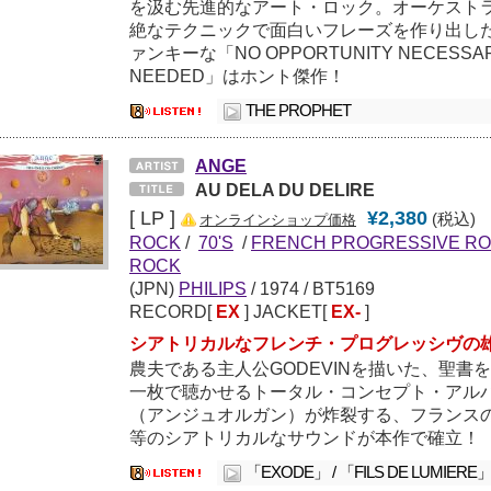
を汲む先進的なアート・ロック。オーケスト
絶なテクニックで面白いフレーズを作り出し
ァンキーな「NO OPPORTUNITY NECESSARY
NEEDED」はホント傑作！
THE PROPHET
ANGE
AU DELA DU DELIRE
[ LP ]
¥2,380
(税込)
オンラインショップ価格
ROCK
/
70'S
/
FRENCH PROGRESSIVE R
ROCK
(JPN)
PHILIPS
/
1974
/ BT5169
RECORD[
EX
] JACKET[
EX-
]
シアトリカルなフレンチ・プログレッシヴの雄
農夫である主人公GODEVINを描いた、聖書
一枚で聴かせるトータル・コンセプト・アルバ
（アンジュオルガン）が炸裂する、フランス
等のシアトリカルなサウンドが本作で確立！
「EXODE」 / 「FILS DE LUMIERE