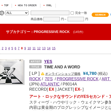
完全一致
商品価格
円～
円
サブカテゴリー：PROGRESSIVE ROCK
(145件)
1
2
3
4
5
6
7
8
9
10
11
12
13
14
15
YES
TIME AND A WORD
[ LP ]
¥4,780
(税込)
オンラインショップ価格
ROCK
/
70'S
/
PROGRESSIVE ROCK
/
ART
(JPN)
ATLANTIC
/ P8014A
RECORD[
EX
] JACKET[
EX-
]
アート・ロックなサウンドのYESセカンド・
スティーヴ・ハウやリック・ウェイクマン参加
内容は黄金期のプログレッシブなイメージと