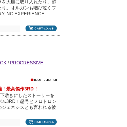
ラを大胆に取り入れたり、超
たり。オルガンも咽び泣くフ
, NO EXPERIENCE
OCK
/
PROGRESSIVE
！最高傑作3RD！
を下敷きにしたストーリーを
ム3RD！怒号とメロトロン
のジェネシスとも言われる彼
」