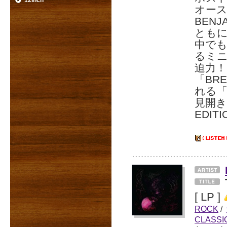
12inch
オー
BEN
とも
中で
るミニ
迫力
「BR
れる「
見開き
EDITI
[ LP ]
ROCK
/
CLASSI