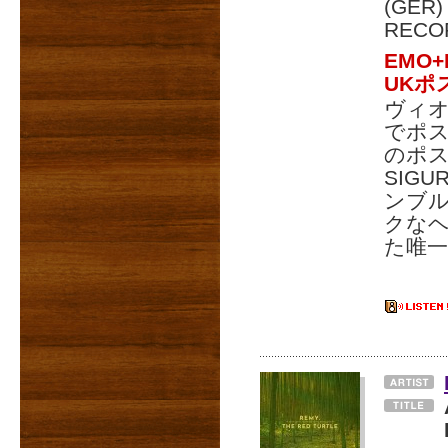
(GER
RECO
EMO
UKポ
ヴィ
でポス
のポ
SIG
ンブ
クな
た唯一