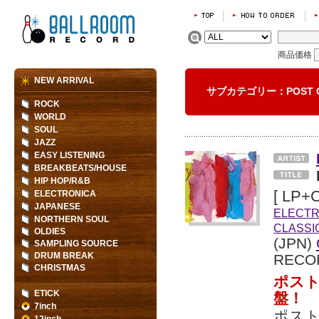
商品価格
NEW ARRIVAL
サブカテゴリー：POST C
ROCK
WORLD
SOUL
JAZZ
EASY LISTENING
BREAKBEATS/HOUSE
HIP HOP/R&B
[ LP+C
ELECTRONICA
JAPANESE
ELECTR
NORTHERN SOUL
CLASSI
OLDIES
(JPN)
SAMPLING SOURCE
DRUM BREAK
RECO
CHRISTMAS
ポスト
ETICK
盤！
7inch
ポスト