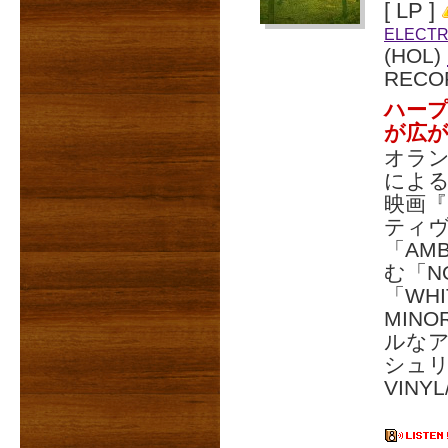
[ LP ]
ELECTR
(HOL)
RECO
ハー
が広
オラン
によ
映画
ティ
「AM
む「NO
「WH
MIN
ルな
シュリ
VINY