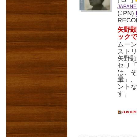
JAPANE
(JPN)
RECO
矢野顕
ック
ムー
スト
矢野顕
セリ「S
は、
暈」
ント
す。