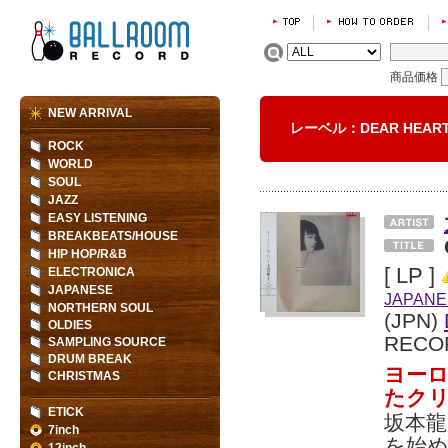
商品価格
NEW ARRIVAL
レーベル：DEAR HEA
ROCK
WORLD
SOUL
JAZZ
EASY LISTENING
BREAKBEATS/HOUSE
HIP HOP/R&B
[ LP ]
ELECTRONICA
JAPANESE
JAPANE
NORTHERN SOUL
(JPN)
OLDIES
RECO
SAMPLING SOURCE
DRUM BREAK
ヨー
CHRISTMAS
たク
ETICK
坂本
7inch
を始