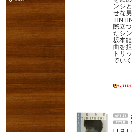
12inch
ンジ
せな男
TIN
際立つ
たシ
坂本龍
曲を担
トリ
でい
[ LP ]