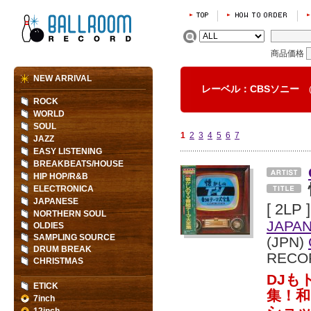
商品価格
NEW ARRIVAL
レーベル：CBSソニー
ROCK
WORLD
SOUL
1
2
3
4
5
6
7
JAZZ
EASY LISTENING
BREAKBEATS/HOUSE
HIP HOP/R&B
ELECTRONICA
JAPANESE
[ 2LP ]
NORTHERN SOUL
JAPA
OLDIES
SAMPLING SOURCE
(JPN)
DRUM BREAK
RECO
CHRISTMAS
DJも
ETICK
集！
7inch