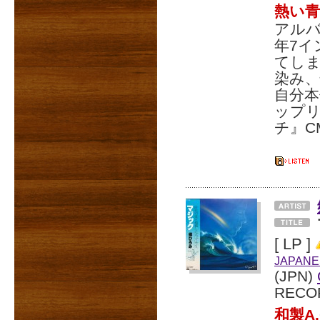
熱い
アルバ
年7イ
てしま
染み、
自分
ップリ
チ』C
[ LP ]
JAPANE
(JPN)
RECO
和製A