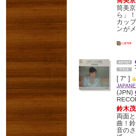
筒美京
筒美京
ら」
カッ
ンが
[ 7" ]
JAPANE
(JPN)
RECO
鈴木
両面
曲！
音の