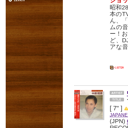
ショ
12inch
昭和2
本のT
ん、
ムの
ー！お
ど、D
アな
[ 7" ]
JAPANE
(JPN)
RECO