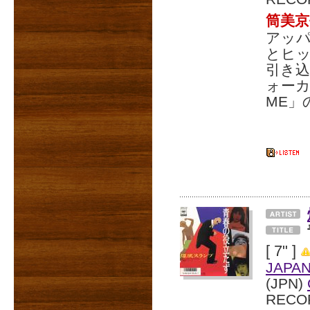
筒美
アッ
とヒ
引き込
ォーカ
ME」
[ 7" ]
JAPA
(JPN)
RECO