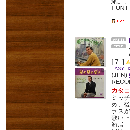
紙」、
HUN
[ 7" ]
EASY L
(JPN)
RECO
カタ
ミッ
め、
ラス
歌い
新居一