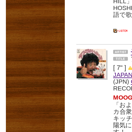
HIL
HOSH
語で
[ 7" ]
JAPA
(JPN)
RECO
MOO
「お
カ合衆
キッ
陽気
す！