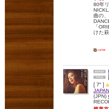
80年
NIC
曲の、
DAN
「OR
けた
[ 7" ]
JAPA
(JPN)
RECO