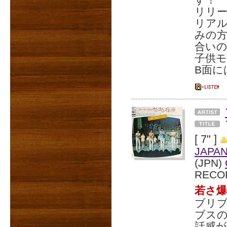
リリー
リア
みの
合い
子供
B面に
[ 7" ]
JAPA
(JPN)
RECO
若さ
ブリ
ブス
話感