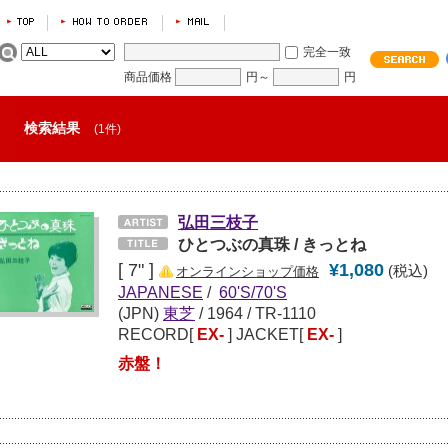
完全一致
商品価格
円～
円
検索結果
(1件)
弘田三枝子
ひとつぶの真珠 / きっとね
[ 7" ]
¥1,080
(税込)
オンラインショップ価格
JAPANESE
/
60'S/70'S
(JPN)
東芝
/
1964
/ TR-1110
RECORD[
EX-
] JACKET[
EX-
]
赤盤！