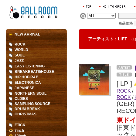
商品価格
NEW ARRIVAL
アーティスト：LIFT
(1
ROCK
WORLD
SOUL
JAZZ
EASY LISTENING
BREAKBEATS/HOUSE
HIP HOP/R&B
[ LP ]
ELECTRONICA
JAPANESE
ROCK
/
NORTHERN SOUL
ROCK
/
OLDIES
(GER
SAMPLING SOURCE
DRUM BREAK
RECO
CHRISTMAS
東ド
ETICK
旧東
7inch
ック