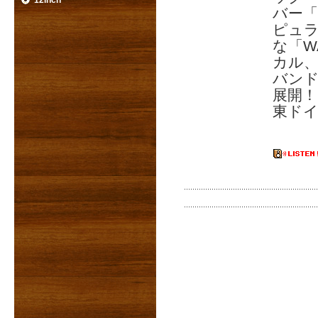
12inch
バー「B
ピュラ
な「W
カル
バン
展開！
東ドイ