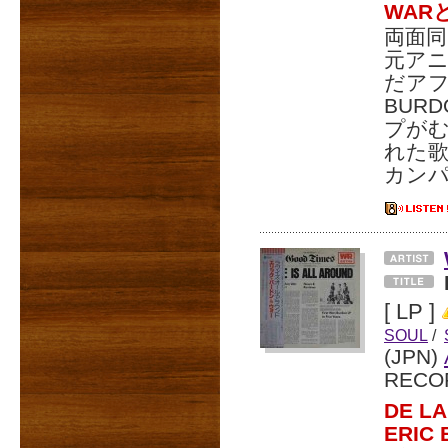
WAR
両面同
元アニ
だアフ
BUR
プが
れた
カン
[ LP ]
SOUL
/
(JPN)
RECO
DE L
ERI