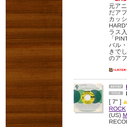
元アニ
だア
カッシ
HAR
ラス
「PI
バル・
きでし
のア
[ 7" ]
ROCK
(US)
RECO