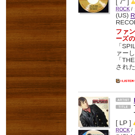
[ 7" ]
ROCK
/
(US)
R
RECO
ファ
ーズ
「SPI
ァーし
「TH
され
[ LP ]
ROCK
/