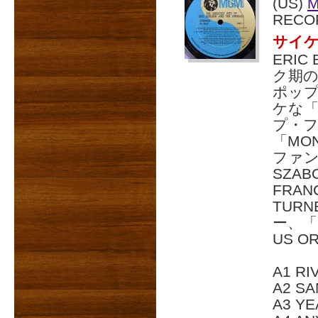
(US)
RECO
サイ
ERI
ク期
ポップ
ケな「
プ・
「MO
ファン
SZA
FRANC
TURN
ー、「
US O
A1 RI
A2 SA
A3 YE