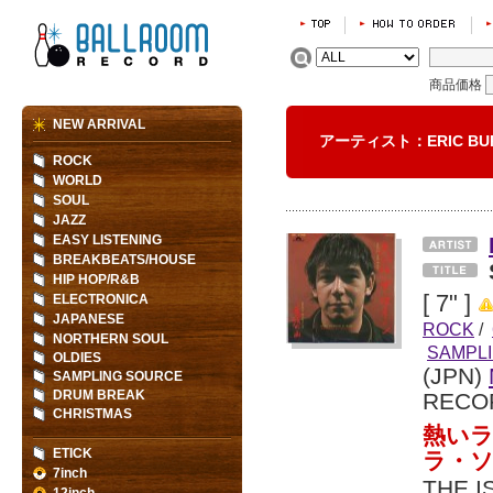
商品価格
NEW ARRIVAL
アーティスト：ERIC B
ROCK
WORLD
SOUL
JAZZ
EASY LISTENING
BREAKBEATS/HOUSE
HIP HOP/R&B
[ 7" ]
ELECTRONICA
JAPANESE
ROCK
/
NORTHERN SOUL
SAMPL
OLDIES
(JPN)
SAMPLING SOURCE
DRUM BREAK
RECO
CHRISTMAS
熱いラ
ETICK
ラ・ソウ
7inch
THE