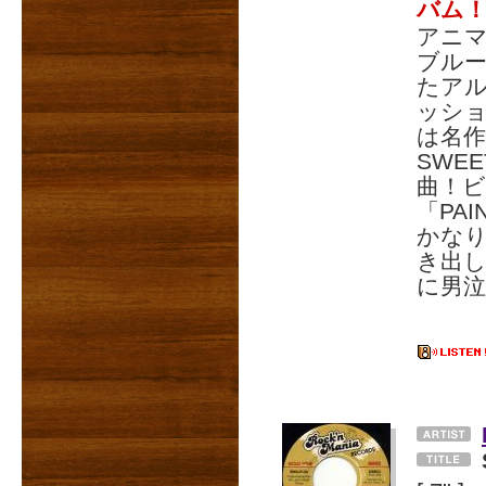
バム
アニ
ブルー
たア
ッショ
は名作映
SWE
曲！ビー
「PA
かなり
き出し
に男