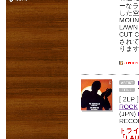
12inch
ーなラ
した空
MOUN
LAW
CUT 
され
りま
[ 2LP ]
ROCK
(JPN)
RECO
トラ
「LAU