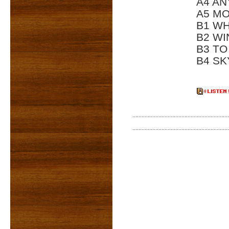
A4 AN
A5 M
B1 W
B2 W
B3 T
B4 SK