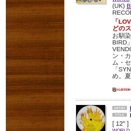
(UK)
B
RECO
「LOV
どの
お馴染み
BIR
VEN
ン・
ム・
「SYN
め。
[ 12" ]
WORLD