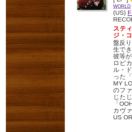
WORLD
(US)
F
RECO
ステ
ジ・
盤反
生でき
彼等が
ロピ
ル・
った「TH
MY L
のフ
じた
「OO
カヴァ
US O