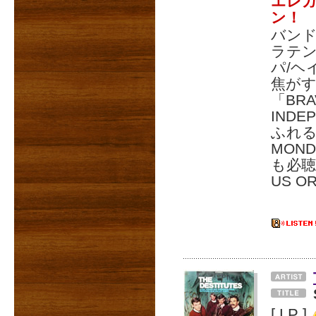
エレガ
ン！
バンド
ラテ
パ/ヘ
焦が
「BRA
IND
ふれる
MON
も必
US O
[ LP ]