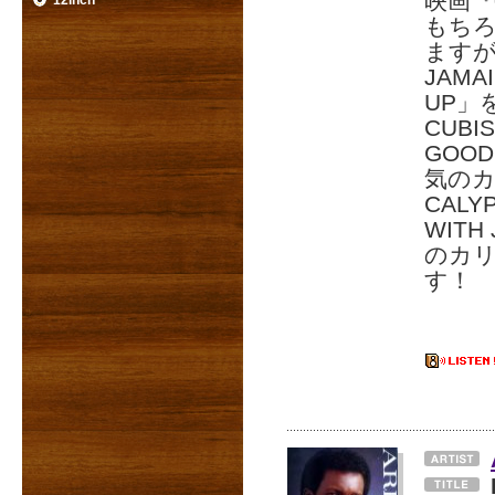
映画『
12inch
もちろ
ますが
JAM
UP」
CUBIS
GOO
気のカ
CALY
WITH
のカ
す！