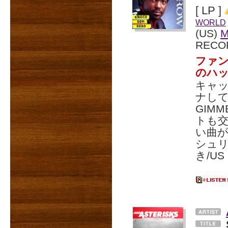
[ LP ]
WORLD
(US)
RECO
ファン
のハ
キャ
ナして
GIM
トも交
い曲
シュ
き/US