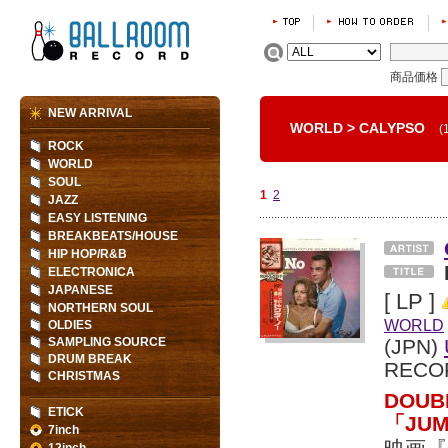
商品価格
NEW ARRIVAL
WORLD
>
CALYPSO
(
ROCK
WORLD
SOUL
1
2
JAZZ
EASY LISTENING
BREAKBEATS/HOUSE
HIP HOP/R&B
ELECTRONICA
JAPANESE
[ LP ]
NORTHERN SOUL
WORLD
OLDIES
SAMPLING SOURCE
(JPN)
DRUM BREAK
RECO
CHRISTMAS
DOU
ETICK
「JU
7inch