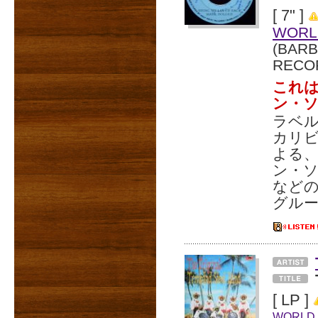
[ 7" ]
WORL
(BAR
RECO
これは
ン・
ラベル
カリビ
よる、
ン・
など
グル
[ LP ]
WORLD