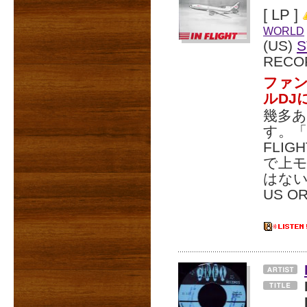
[ LP ]
WORLD
(US)
S
RECO
ファ
ルDJ
幾多
す。「T
FLI
で上
はな
US O