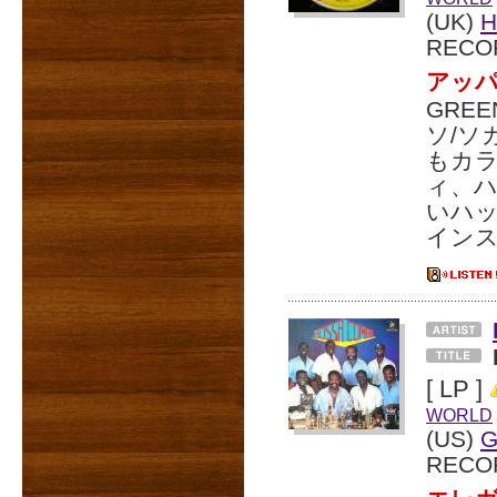
(UK)
H
RECO
アッ
GRE
ソ/ソ
もカラ
ィ、
いハッ
インスト
[ LP ]
WORLD
(US)
G
RECO