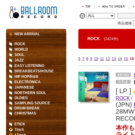
商品価格
NEW ARRIVAL
ROCK
(3424件)
ROCK
WORLD
SOUL
6
7
8
9
10
11
12
13
14
15
16
JAZZ
EASY LISTENING
BREAKBEATS/HOUSE
HIP HOP/R&B
ELECTRONICA
JAPANESE
[ LP ]
NORTHERN SOUL
ROCK
/
OLDIES
SAMPLING SOURCE
(JPN)
DRUM BREAK
28MW
CHRISTMAS
RECO
ETICK
本作
7inch
ライト