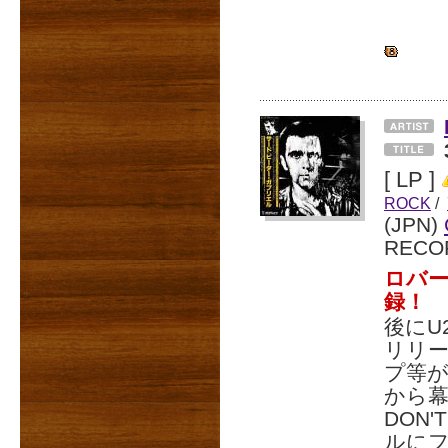
[ LP ]
ROCK
/
(JPN)
RECO
ロバー
録！
後にU
リリ
プ等が
から幕
DON
ルにフ