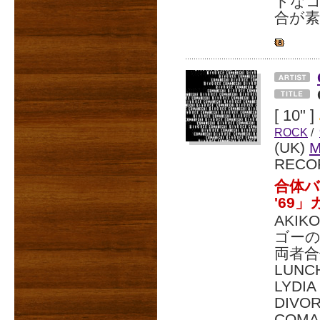
トな
合が
[ 10" ]
ROCK
/
(UK)
RECO
合体バ
'69
AKIK
ゴーの
両者合体
LUNC
LYD
DIVO
COMA