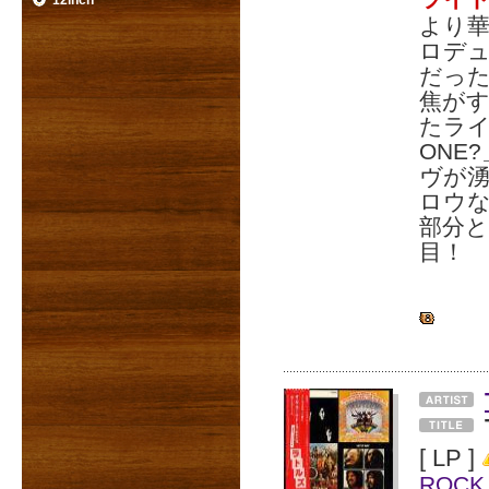
12inch
より華
ロデュ
だった
焦が
たライト
ONE
ヴが湧
ロウ
部分と
目！
[ LP ]
ROCK