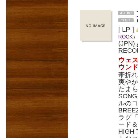
[ LP ]
ROCK
/
(JPN)
RECO
ウェ
ウン
帯折れ
爽や
たまらな
SON
ルのコ
BRE
ラグ「
ード＆
HIG