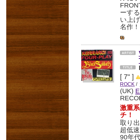
FRO
ーする
い上
名作！
[ 7" ]
ROCK
/
(UK)
E
RECO
激重系
チ！
取り出
超低
90年代