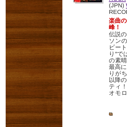
(JPN)
RECO
楽曲
峰！
伝説
ソン
ビート
り"で
の素
最高
りが
以降
ティ
オモ