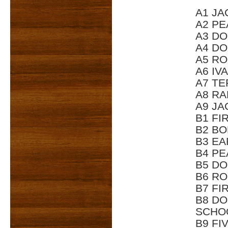
A1 JA
A2 PE
A3 DO
A4 DO
A5 RO
A6 IV
A7 TE
A8 R
A9 JA
B1 FI
B2 B
B3 E
B4 PE
B5 DO
B6 RO
B7 FI
B8 DO
SCHO
B9 FI