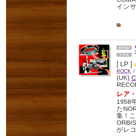
イン
[ LP ]
ROCK
/
(UK)
C
RECO
レア
195
たNO
集！こ
ORBI
がレ