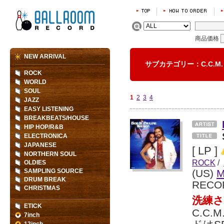
商品価格
NEW ARRIVAL
サブカテゴリー：C.C.M
ROCK
WORLD
SOUL
1
2
3
4
JAZZ
EASY LISTENING
BREAKBEATS/HOUSE
HIP HOP/R&B
ELECTRONICA
JAPANESE
[ LP ]
NORTHERN SOUL
ROCK
/
OLDIES
SAMPLING SOURCE
(US)
DRUM BREAK
RECO
CHRISTMAS
洗練さ
ETICK
C.C
7inch