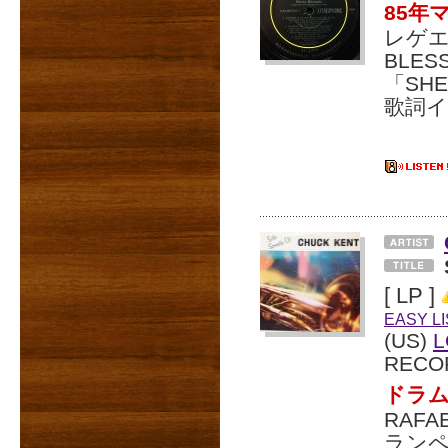
85年マ
レゲエ
BLE
「SHE
歌詞イ
[ LP ]
EASY L
(US)
L
RECO
ドラ
RAF
ラン