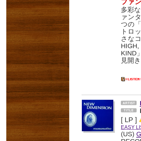
ファン
多彩
ァン
つの「
トロッ
さなコ
HIG
KIN
見開き
[ LP ]
EASY L
(US)
G