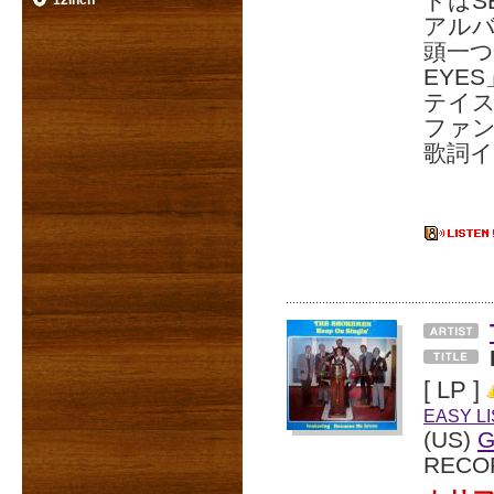
ドはS
12inch
アル
頭一つ
EYE
テイス
ファ
歌詞イ
[ LP ]
EASY L
(US)
G
RECO