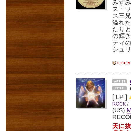
みず
ス・ワ
ス三
溢れた「
たりと眩
の輝
ティ
シュリン
[ LP ]
ROCK
/
(US)
RECO
天に抜