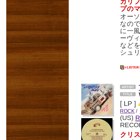
カリフ
プの
オー
なの
に一
ーヴィ
など
シュリン
[ LP ]
ROCK
/
(US)
R
RECO
クリ