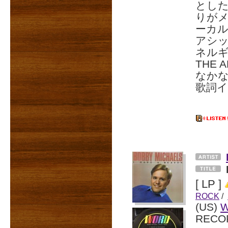
とし
りがメ
ーカル
アシ
ネルギ
THE 
なか
歌詞イ
[ LP ]
ROCK
/
(US)
RECO