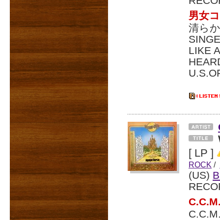
RECO
男女コ
清らか
SING
LIK
HEA
U.S.O
[ LP ]
ROCK
/
(US)
B
RECO
C.C
C.C