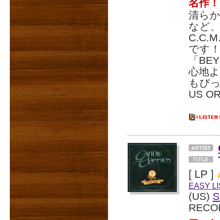
名作！
清ら
など、
C.C
です！
「BE
心地
もぴっ
US O
[ LP ]
EASY L
(US)
RECO