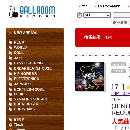
商品価格
NEW ARRIVAL
検索結果
(1件)
ROCK
WORLD
SOUL
JAZZ
EASY LISTENING
BREAKBEATS/HOUSE
HIP HOP/R&B
ELECTRONICA
JAPANESE
[ 7" ]
NORTHERN SOUL
HIP HO
OLDIES
10'S
SAMPLING SOURCE
DRUM BREAK
(JPN)
CHRISTMAS
RECO
ETICK
人気曲
7inch
『フ