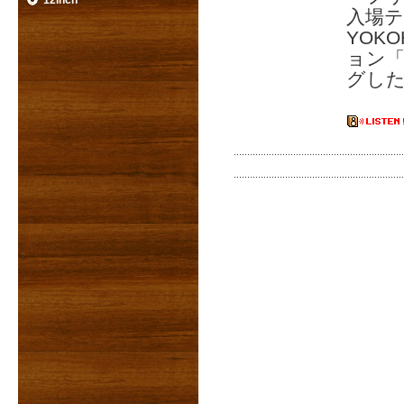
12inch
入場テ
YOK
ョン「P
グした