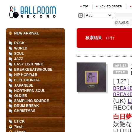
商品価格
NEW ARRIVAL
検索結果
(1件)
ROCK
WORLD
SOUL
JAZZ
EASY LISTENING
BREAKBEATS/HOUSE
HIP HOP/R&B
[ 12" ]
ELECTRONICA
JAPANESE
BREAK
NORTHERN SOUL
BREAK
OLDIES
(UK)
L
SAMPLING SOURCE
DRUM BREAK
RECO
CHRISTMAS
白日夢
ETICK
妖艶な
7inch
FUTU