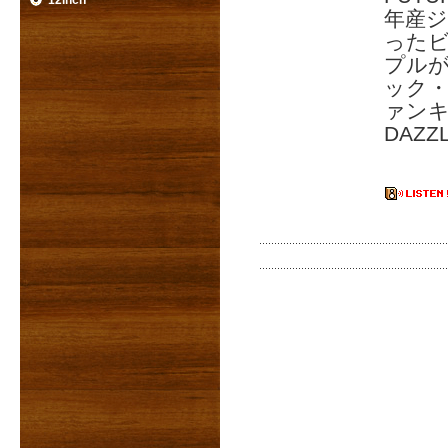
12inch
年産
った
プルが
ック・
ァンキ
DAZ