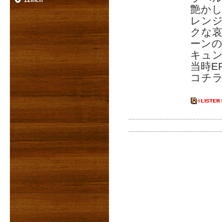
12inch
艶か
レンジ
クな哀
ーンの
キュ
当時E
コチラ