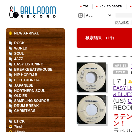
商品価格
NEW ARRIVAL
検索結果
(1件)
ROCK
WORLD
SOUL
JAZZ
EASY LISTENING
BREAKBEATS/HOUSE
HIP HOP/R&B
[ 7" ]
ELECTRONICA
JAPANESE
EASY L
NORTHERN SOUL
& BLUE
OLDIES
(US)
SAMPLING SOURCE
DRUM BREAK
RECO
CHRISTMAS
ラテン
ETICK
ン！
7inch
ラベル