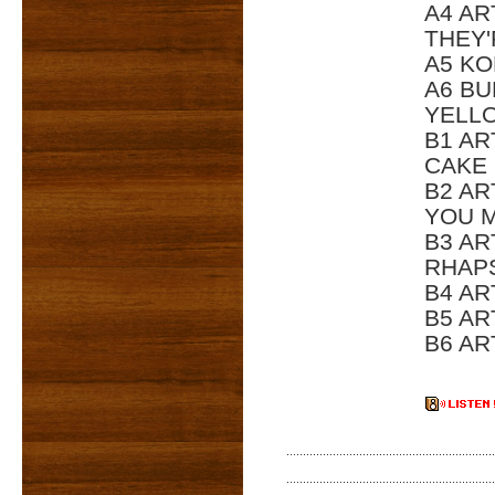
A4 AR
THEY'
A5 KO
A6 BU
YELLO
B1 AR
CAKE
B2 AR
YOU M
B3 AR
RHAP
B4 A
B5 A
B6 A