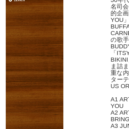
50年
12inch
名司会
的企画盤
YOU
BUFF
CAR
の歌手
BUD
「ITS
BIK
ま詰ま
重な
ター
US O
A1 AR
YOU
A2 AR
BRING
A3 JU