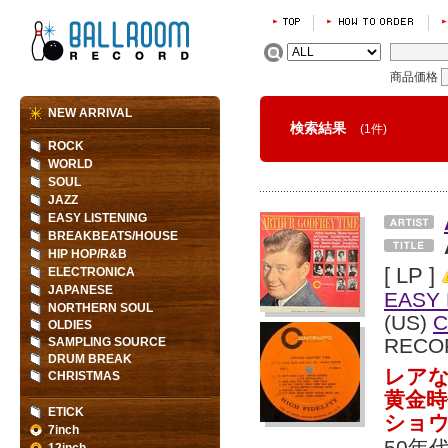
商品価格
NEW ARRIVAL
検索結果
(1件)
ROCK
WORLD
SOUL
JAZZ
EASY LISTENING
BREAKBEATS/HOUSE
HIP HOP/R&B
[ LP ]
ELECTRONICA
JAPANESE
EASY 
NORTHERN SOUL
(US)
OLDIES
RECO
SAMPLING SOURCE
DRUM BREAK
レアな
CHRISTMAS
黄金
ETICK
ショ
7inch