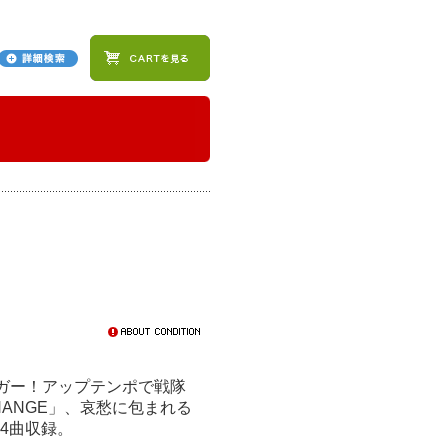
ンガー！アップテンポで戦隊
 CHANGE」、哀愁に包まれる
ど全4曲収録。