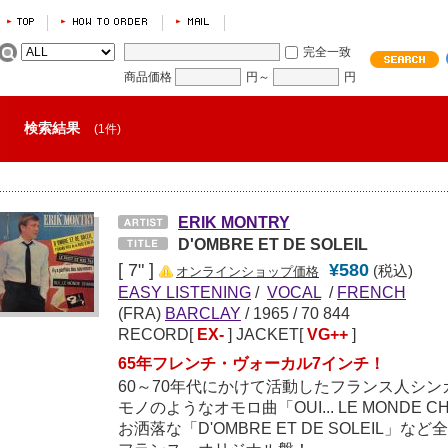
完全一致
商品価格
円～
円
検索結果
(1件)
ERIK MONTRY
D'OMBRE ET DE SOLEIL
[ 7" ]
¥580
(税込)
オンラインショップ価格
EASY LISTENING
/
VOCAL
/
FRENCH
(FRA)
BARCLAY
/
1965
/ 70 844
RECORD[
EX-
] JACKET[
VG++
]
65年フレンチ・ヴォーカル7インチ！
60～70年代にかけて活動したフランス人シ
モノのようなオモロ曲「OUI... LE MONDE
お洒落な「D'OMBRE ET DE SOLEIL」な