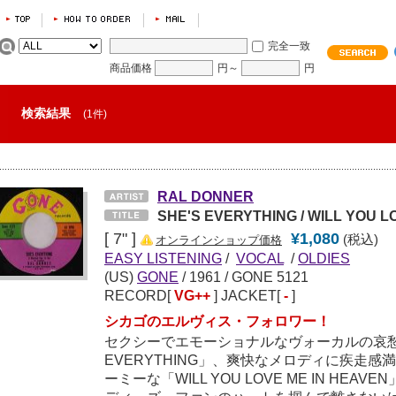
完全一致
商品価格
円～
円
検索結果
(1件)
RAL DONNER
SHE'S EVERYTHING / WILL YOU L
[ 7" ]
¥1,080
(税込)
オンラインショップ価格
EASY LISTENING
/
VOCAL
/
OLDIES
(US)
GONE
/
1961
/ GONE 5121
RECORD[
VG++
] JACKET[
-
]
シカゴのエルヴィス・フォロワー！
セクシーでエモーショナルなヴォーカルの哀愁
EVERYTHING」、爽快なメロディに疾走
ーミーな「WILL YOU LOVE ME IN HE