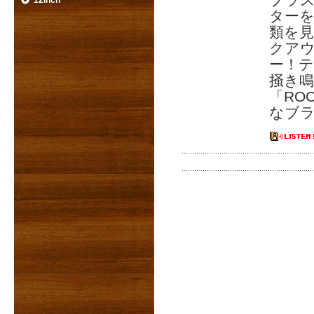
ブラ
12inch
ター
類を
クアウ
ー！
掻き鳴ら
「RO
なブ