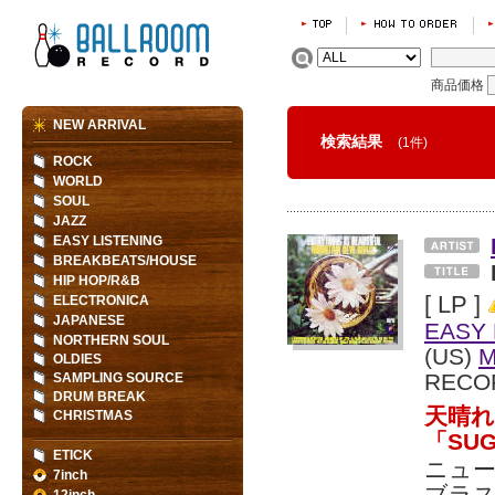
商品価格
NEW ARRIVAL
検索結果
(1件)
ROCK
WORLD
SOUL
JAZZ
EASY LISTENING
BREAKBEATS/HOUSE
HIP HOP/R&B
[ LP ]
ELECTRONICA
JAPANESE
EASY 
NORTHERN SOUL
(US)
M
OLDIES
RECO
SAMPLING SOURCE
DRUM BREAK
天晴
CHRISTMAS
「SU
ETICK
ニュー
7inch