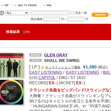
完全一致
商品価格
円～
円
検索結果
(1件)
GLEN GRAY
SHALL WE SWING
[ LP ]
¥1,380
(税込)
オンラインショップ価格
EASY LISTENING
/
EASY LISTENING
/
BIG
(US)
CAPITOL
/
1962
/ ST 1615
RECORD[
EX-
] JACKET[
EX-
]
クラシック名曲をビッグバンド/スウィングな
大興奮！クラシック名曲がスウィンギンなア
掛けるのはキャピトルの名立たる名作を手掛けたB
「HUNGARIAN DANCE #5」や「POET AND