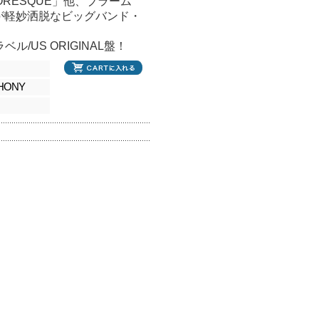
UMORESQUE」他、ブラーム
が軽妙洒脱なビッグバンド・
ル/US ORIGINAL盤！
PHONY