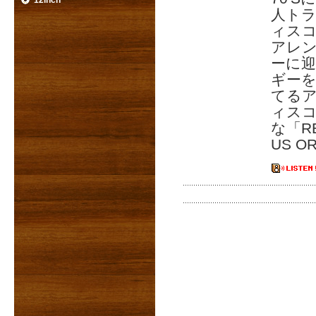
12inch
人トラ
ィスコ
アレン
ーに迎
ギー
てるア
ィスコ
な「R
US O