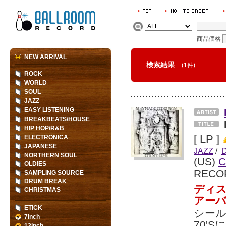
商品価格
NEW ARRIVAL
検索結果
(1件)
ROCK
WORLD
SOUL
JAZZ
EASY LISTENING
BREAKBEATS/HOUSE
HIP HOP/R&B
[ LP ]
ELECTRONICA
JAPANESE
JAZZ
/
NORTHERN SOUL
(US)
C
OLDIES
RECO
SAMPLING SOURCE
DRUM BREAK
ディ
CHRISTMAS
アー
ETICK
シール
7inch
70'