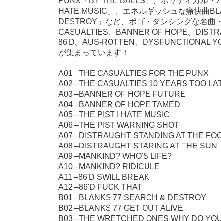
PUNX「BY THE BALLS」、ポリティカル・パ
HATE MUSIC」、エネルギッシュな痛快曲BLAN
DESTROY」など、ポゴ・ダンシングな名曲
CASUALTIES、BANNER OF HOPE、DIST
86'D、AUS-ROTTEN、DYSFUNCTIONA
が集まっています！
A01 –THE CASUALTIES FOR THE PUNX
A02 –THE CASUALTIES 10 YEARS TOO LA
A03 –BANNER OF HOPE FUTURE
A04 –BANNER OF HOPE TAMED
A05 –THE PIST I HATE MUSIC
A06 –THE PIST WARNING SHOT
A07 –DISTRAUGHT STANDING AT THE FO
A08 –DISTRAUGHT STARING AT THE SUN
A09 –MANKIND? WHO'S LIFE?
A10 –MANKIND? RIDICULE
A11 –86'D SWILL BREAK
A12 –86'D FUCK THAT
B01 –BLANKS 77 SEARCH & DESTROY
B02 –BLANKS 77 GET OUT ALIVE
B03 –THE WRETCHED ONES WHY DO YOU