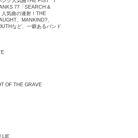
ンク人気曲THE PIST「I
KS 77「SEARCH &
・人気曲の連射！THE
RAUGHT、MANKIND?、
L YOUTHなど、一癖あるバンド
TE
OT OF THE GRAVE
 LIE