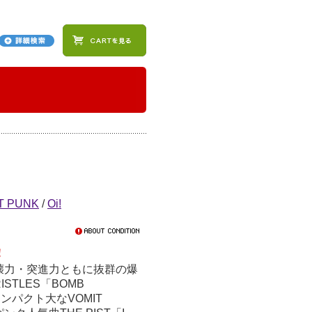
T PUNK
/
Oi!
！
壊力・突進力ともに抜群の爆
STLES「BOMB
ンパクト大なVOMIT