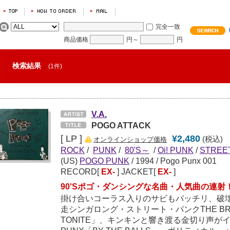
完全一致
商品価格
円～
円
検索結果
(1件)
V.A.
POGO ATTACK
[ LP ]
¥2,480
(税込)
オンラインショップ価格
ROCK
/
PUNK
/
80'S～
/
Oi! PUNK
/
STREE
(US)
POGO PUNK
/
1994
/ Pogo Punx 001
RECORD[
EX-
] JACKET[
EX-
]
90'Sポゴ・ダンシングな名曲・人気曲の連射
掛け合いコーラス入りのサビもバッチリ、破
走シンガロング・ストリート・パンクTHE BRI
TONITE」、キンキンと響き渡る金切り声がイ