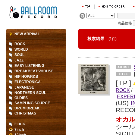
商品価格
NEW ARRIVAL
検索結果
(1件)
ROCK
WORLD
SOUL
JAZZ
EASY LISTENING
BREAKBEATS/HOUSE
HIP HOP/R&B
[ LP ]
ELECTRONICA
JAPANESE
ROCK
/
NORTHERN SOUL
EXPER
OLDIES
(US)
I
SAMPLING SOURCE
DRUM BREAK
RECO
CHRISTMAS
オカ
ETICK
シール
7inch
SIGI