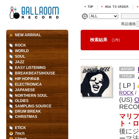
商品価格
NEW ARRIVAL
検索結果
(1件)
ROCK
WORLD
SOUL
JAZZ
EASY LISTENING
BREAKBEATS/HOUSE
HIP HOP/R&B
[ LP ]
ELECTRONICA
JAPANESE
ROCK
/
NORTHERN SOUL
(US)
O
OLDIES
RECO
SAMPLING SOURCE
DRUM BREAK
マリフ
CHRISTMAS
ト・
ETICK
後に
7inch
ーマ