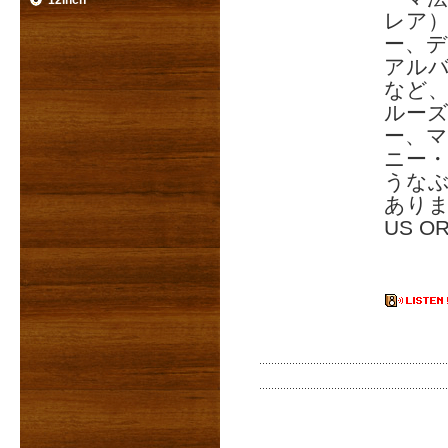
12inch
レア
ー、
アル
など
ルー
ー、
ニー
うな
あり
US O