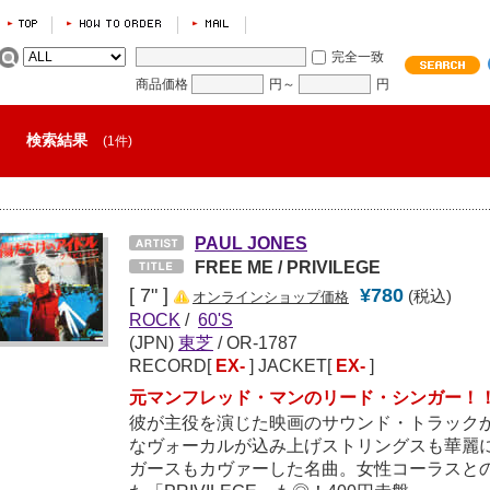
完全一致
商品価格
円～
円
検索結果
(1件)
PAUL JONES
FREE ME / PRIVILEGE
[ 7" ]
¥780
(税込)
オンラインショップ価格
ROCK
/
60'S
(JPN)
東芝
/ OR-1787
RECORD[
EX-
] JACKET[
EX-
]
元マンフレッド・マンのリード・シンガー！
彼が主役を演じた映画のサウンド・トラック
なヴォーカルが込み上げストリングスも華麗に弾
ガースもカヴァーした名曲。女性コーラスと