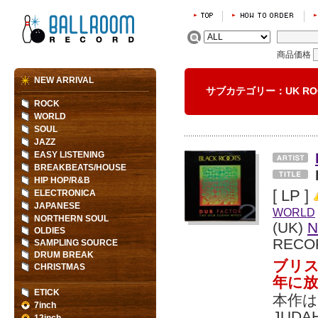
商品価格
NEW ARRIVAL
サブカテゴリー：UK R
ROCK
WORLD
SOUL
JAZZ
EASY LISTENING
BREAKBEATS/HOUSE
HIP HOP/R&B
[ LP ]
ELECTRONICA
JAPANESE
WORLD
NORTHERN SOUL
(UK)
N
OLDIES
RECO
SAMPLING SOURCE
DRUM BREAK
ブリス
CHRISTMAS
年に放
ETICK
本作は
7inch
JUD