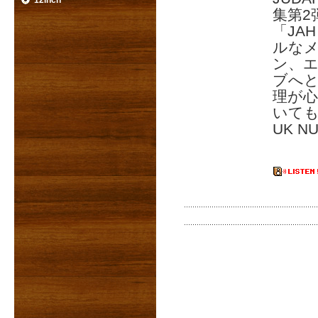
12inch
集第2弾
「JA
ルな
ン、
ブへ
理が心
いて
UK N