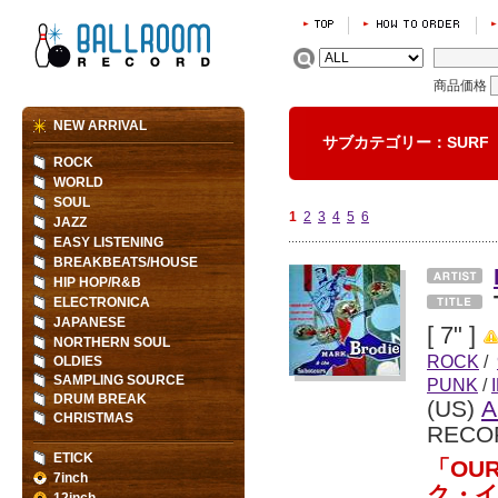
商品価格
NEW ARRIVAL
サブカテゴリー：SUR
ROCK
WORLD
SOUL
1
2
3
4
5
6
JAZZ
EASY LISTENING
BREAKBEATS/HOUSE
HIP HOP/R&B
ELECTRONICA
JAPANESE
[ 7" ]
NORTHERN SOUL
ROCK
/
OLDIES
SAMPLING SOURCE
PUNK
/
DRUM BREAK
(US)
A
CHRISTMAS
RECO
ETICK
「OU
7inch
ク・イ