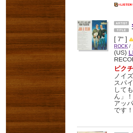
[ 7" ]
ROCK
/
(US)
L
RECO
ピクチ
ノイズ
スパイ
して
ん」
アッパ
です