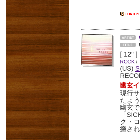
[ 12" ]
ROCK
/
(US)
S
RECO
幽玄イ
現行サ
たよう
幽玄
「SI
ク・ロ
癒され