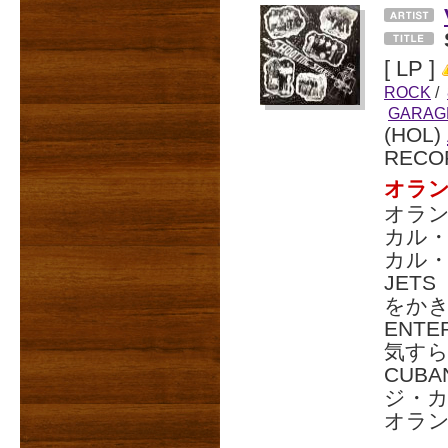
[ LP ]
ROCK
/
GARAG
(HOL)
RECO
オラ
オラン
カル
カル・
JET
をかき
ENTE
気すら感
CUB
ジ・
オラ