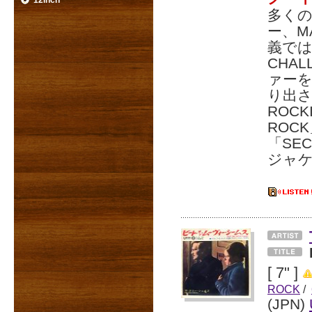
12inch
多くの
ー、M
義では
CHAL
ァー
り出さ
ROCK
ROC
「SE
ジャ
[ 7" ]
ROCK
/
(JPN)