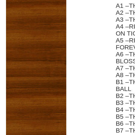
A1 –T
A2 –T
A3 –T
A4 –R
ON TI
A5 –R
FORE
A6 –T
BLOS
A7 –T
A8 –T
B1 –
BALL
B2 –T
B3 –T
B4 –T
B5 –T
B6 –
B7 –T