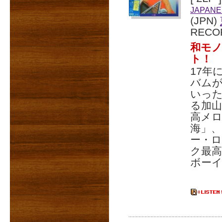
JAPANE
(JPN)
RECO
和モ
ト！
17年
バムが
いっ
る加
高メ
海」、
ー・
ク最高
ボーイ