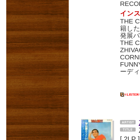
RECO
インス
THE 
籍した、
発展
THE 
ZHIV
COR
FUNN
ーデ
[ 2LP ]