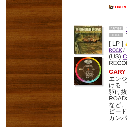
[ LP ]
ROCK
/
(US)
C
RECO
GAR
エン
ける「
駆け抜
ROA
など、
ピー
カンパ