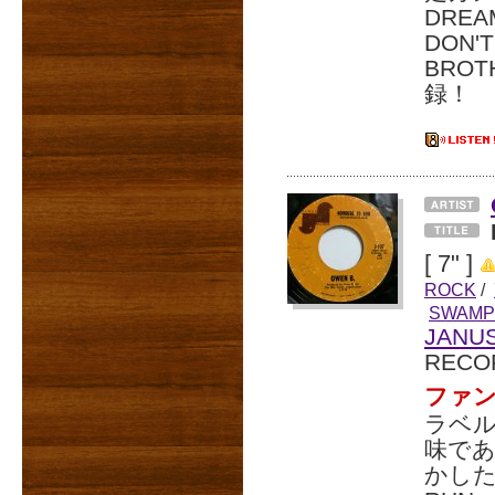
DRE
DON'
BROT
録！
[ 7" ]
ROCK
/
SWAMP
JANU
RECO
ファ
ラベル
味で
かしたM