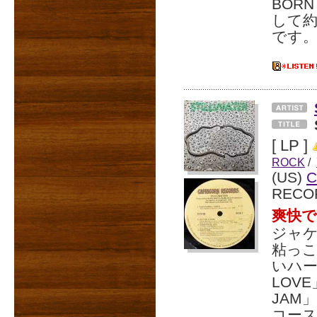
BORN
して約
です
[ LP ]
ROCK
/
(US)
C
RECO
爽快
ジャケ
粘っこ
いハー
LOV
JAM
コー