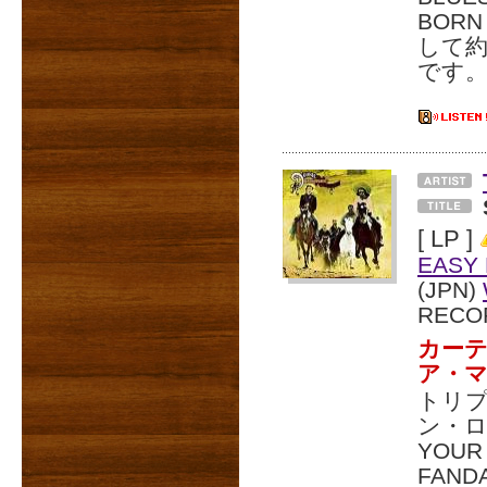
BORN
して約
です
[ LP ]
EASY 
(JPN)
RECO
カー
ア・マ
トリ
ン・ロ
YOU
FAN