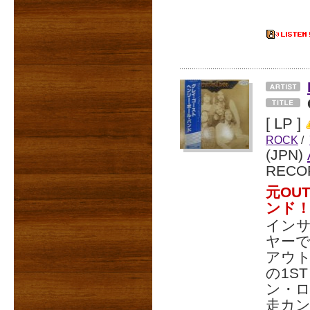
[ LP ]
ROCK
/
(JPN)
RECO
元OU
ンド
インサ
ヤーで
アウト
の1S
ン・ロ
走カン