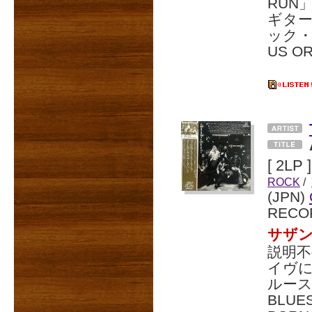
RUN
ギタ
ック・
US O
[ 2LP ]
ROCK
/
(JPN)
RECO
サザ
説明
イヴ
ルース・
BLU