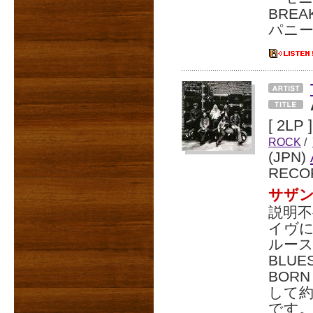
BRE
パニ
[ 2LP ]
ROCK
/
(JPN)
RECO
サザ
説明
イヴ
ルース・
BLU
BORN
して約
です