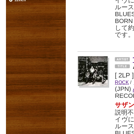
イヴ
12inch
ルース・
BLU
BORN
して約
です
[ 2LP ]
ROCK
/
(JPN)
RECO
サザ
説明
イヴ
ルース・
BLU