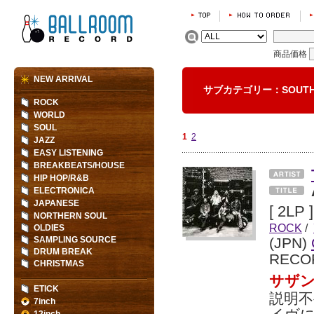
商品価格
NEW ARRIVAL
サブカテゴリー：SOUTH
ROCK
WORLD
SOUL
1
2
JAZZ
EASY LISTENING
BREAKBEATS/HOUSE
HIP HOP/R&B
ELECTRONICA
JAPANESE
[ 2LP ]
NORTHERN SOUL
ROCK
/
OLDIES
SAMPLING SOURCE
(JPN)
DRUM BREAK
RECO
CHRISTMAS
サザ
ETICK
説明
7inch