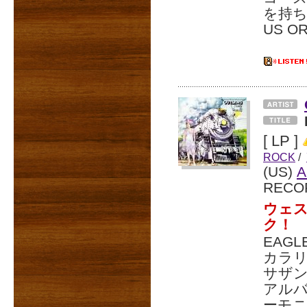
を持
US O
[ LP ]
ROCK
/
(US)
A
RECO
ウェ
ク！
EAG
カラ
サザン
アルバ
ーモニ