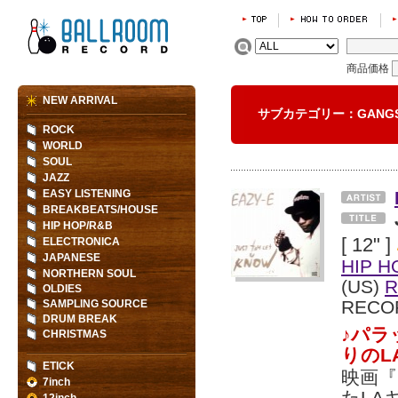
商品価格
NEW ARRIVAL
サブカテゴリー：GANGS
ROCK
WORLD
SOUL
JAZZ
EASY LISTENING
BREAKBEATS/HOUSE
HIP HOP/R&B
[ 12" ]
ELECTRONICA
JAPANESE
HIP H
NORTHERN SOUL
(US)
R
OLDIES
RECO
SAMPLING SOURCE
DRUM BREAK
♪パラ
CHRISTMAS
りのL
ETICK
映画『S
7inch