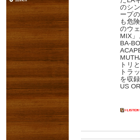
たLA
12inch
のシン
ープ
も危
のウェ
MIX」
BA-B
ACA
MUTH
トリ
トラ
を収録
US O