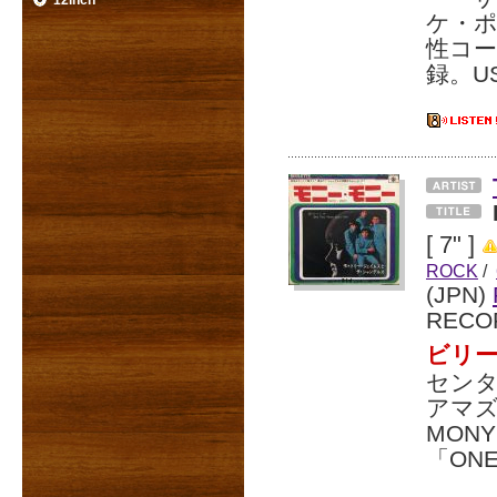
12inch
ケ・ポ
性コー
録。US
[ 7" ]
ROCK
/
(JPN)
RECO
ビリー
センタ
アマズ
MON
「ONE