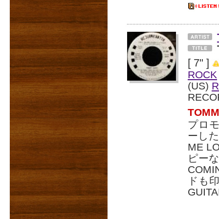
[ 7" ]
ROCK
(US)
R
RECO
TOM
プロモ
ーした
ME 
ピーなナ
COM
ドも印象
GUI