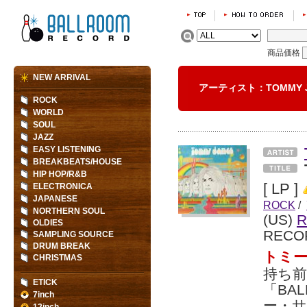
商品価格
NEW ARRIVAL
アーティスト：TOMMY 
ROCK
WORLD
SOUL
JAZZ
EASY LISTENING
BREAKBEATS/HOUSE
HIP HOP/R&B
[ LP ]
ELECTRONICA
JAPANESE
ROCK
/
NORTHERN SOUL
(US)
R
OLDIES
RECO
SAMPLING SOURCE
DRUM BREAK
トミー
CHRISTMAS
持ち
ETICK
「BA
7inch
ー・サ