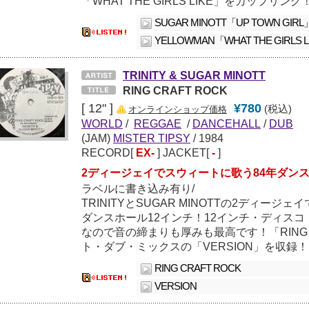
「WHAT THE GIRLS LIKE」をカップリング
SUGAR MINOTT「UP TOWN GIRL
YELLOWMAN「WHAT THE GIRLS L
TRINITY & SUGAR MINOTT
RING CRAFT ROCK
[ 12" ]
¥780
(税込)
オンラインショップ価格
WORLD
/
REGGAE
/
DANCEHALL
/
DUB
(JAM)
MISTER TIPSY
/
1984
RECORD[
EX-
] JACKET[
-
]
2ディージェイでスウィートに歌う84年ダンス
ラベルに書き込み有り/
TRINITYとSUGAR MINOTTの2ディー
ダンスホール12インチ！12インチ・ディス
なので音の締まりも厚みも最高です！「RING C
ト・ダブ・ミックスの「VERSION」を収録！
RING CRAFT ROCK
VERSION