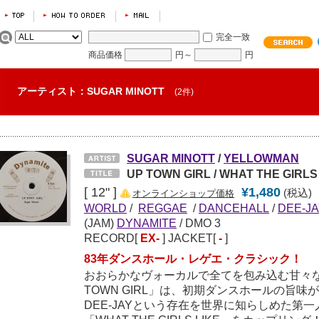
完全一致
商品価格
円～
円
アーティスト：SUGAR MINOTT
(2件)
SUGAR MINOTT
/
YELLOWMAN
UP TOWN GIRL / WHAT THE GIRLS
[ 12" ]
¥1,480
(税込)
オンラインショップ価格
WORLD
/
REGGAE
/
DANCEHALL
/
DEE-J
(JAM)
DYNAMITE
/ DMO 3
RECORD[
EX-
] JACKET[
-
]
83年ダンスホール・レゲエ・クラシック！
おおらかなヴォーカルで全てを包み込む甘々なSU
TOWN GIRL」は、初期ダンスホールの旨
DEE-JAYという存在を世界に知らしめた第一人