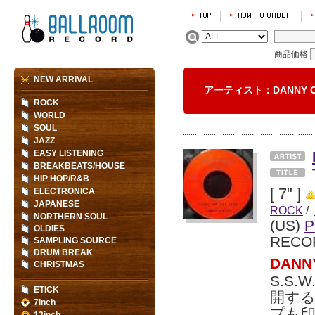
商品価格
NEW ARRIVAL
アーティスト：DANNY O
ROCK
WORLD
SOUL
JAZZ
EASY LISTENING
BREAKBEATS/HOUSE
HIP HOP/R&B
[ 7" ]
ELECTRONICA
JAPANESE
ROCK
/
NORTHERN SOUL
(US)
P
OLDIES
RECO
SAMPLING SOURCE
DRUM BREAK
DAN
CHRISTMAS
S.S
ETICK
開する
7inch
プも印