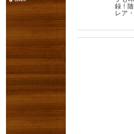
12inch
録！
レア