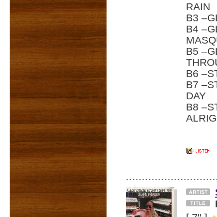
RAIN
B3 –G
B4 –G
MASQ
B5 –G
THRO
B6 –S
B7 –S
DAY
B8 –S
ALRIG