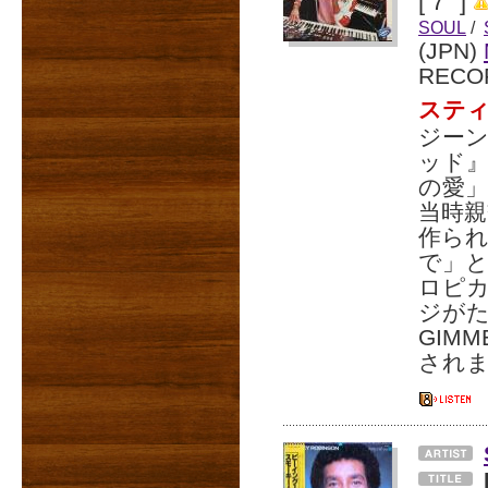
[ 7" ]
SOUL
/
(JPN)
RECO
スティ
ジー
ッド
の愛
当時
作ら
で」
ロピ
ジがた
GIM
されま