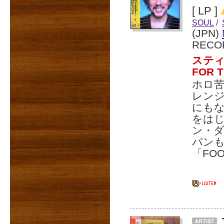
[ LP ]
SOUL
/
(JPN)
RECO
スティ
FOR 
ホロ
レンジ
にもな
をは
ン・ダ
パン
「FO