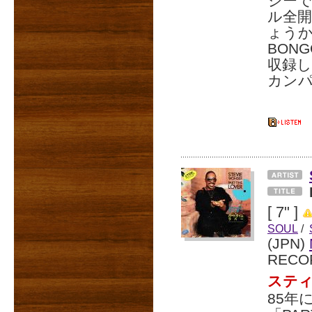
ジー
ル全
ょうか
BON
収録し
カン
[ 7" ]
SOUL
/
(JPN)
RECO
スティ
85年