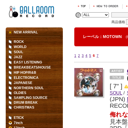
商品価格
NEW ARRIVAL
レーベル：MOTOWN
(
ROCK
WORLD
SOUL
1
2
3
4
5
6
7
JAZZ
EASY LISTENING
BREAKBEATS/HOUSE
HIP HOP/R&B
ELECTRONICA
JAPANESE
[ 7" ]
NORTHERN SOUL
SOUL
/
OLDIES
SAMPLING SOURCE
(JPN)
DRUM BREAK
RECO
CHRISTMAS
侮れな
ETICK
見本盤
7inch