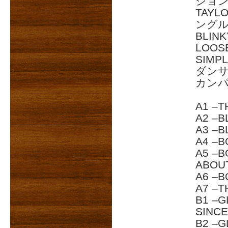
ジョン
TAY
ング
BLINK
LOOS
SIM
ダン
カンパ
A1 –T
A2 –B
A3 –B
A4 –B
A5 –
ABOU
A6 –B
A7 –T
B1 –G
SINCE
B2 –G