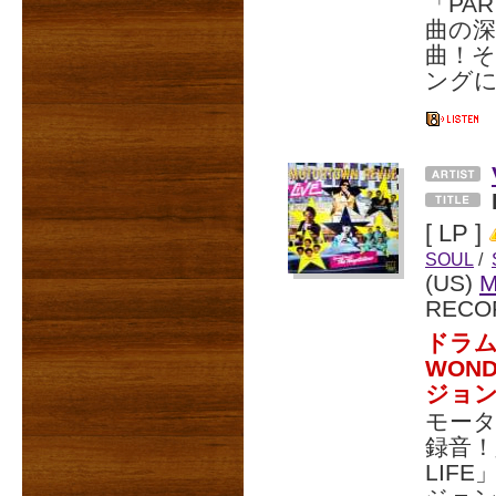
「PA
曲の
曲！
ング
[ LP ]
SOUL
/
(US)
RECO
ドラム
WOND
ジョ
モー
録音！人
LIF