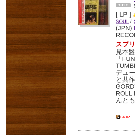
[ LP ]
SOUL
/
(JPN)
RECO
スプ
見本盤
「FUN
TUM
デューサ
と共作
GORD
ROL
んと