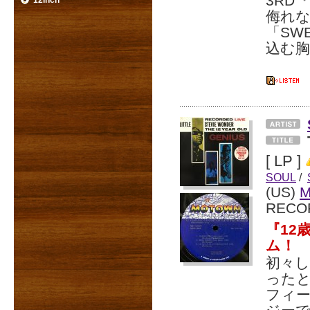
3RD『
12inch
侮れ
「SW
込む胸
[ LP ]
SOUL
/
(US)
RECO
『12
ム！
初々し
ったと
フィー