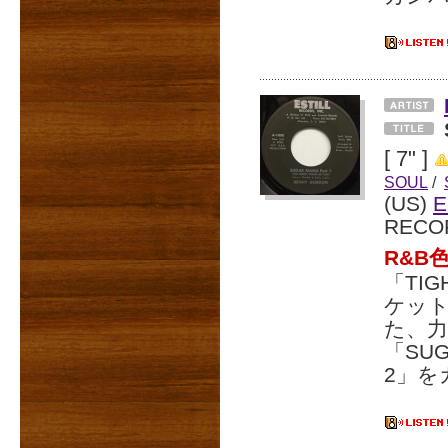
[ 7" ]
SOUL
/
(US)
E
RECO
R&B
「TI
ケッ
た、力
「SUG
2」を