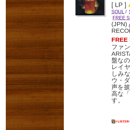
[ LP ]
SOUL
/
FREE 
(JPN)
RECO
FRE
ファ
ARI
盤な
レイ
しみ
ウ・ダン
声を披
高な「
す。