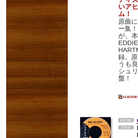
いア
ム！
原曲に
ー集！「
が、本作
EDDI
HAR
録。原
うも
シュリ
盤！