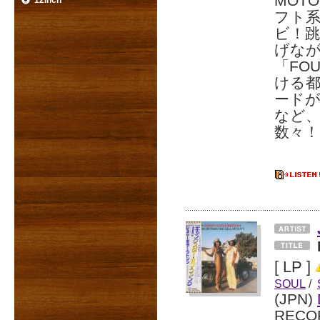
MOT
12inch
フト系
ビ！
げな
「FO
ける都
ードが
など
数々！
[ LP ]
SOUL
/
(JPN)
RECO