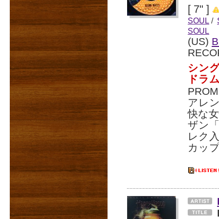
[ 7" ]
SOUL
/
SOUL
(US)
B
RECO
シン
ドラ
PROM
アレン
快な
ザン「
レク入
カッ