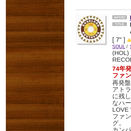
[ 7" ]
SOUL
/
(HOL)
RECO
74年
ファ
再発盤
アトラ
に残し
なハー
LOV
ファンク
グ。
カン