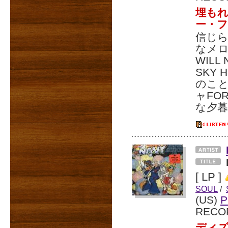
埋もれ
ー・ファ
信じ
なメロ
WILL
SKY
のこ
ャFO
な夕暮
[ LP ]
SOUL
/
(US)
P
RECO
ディ