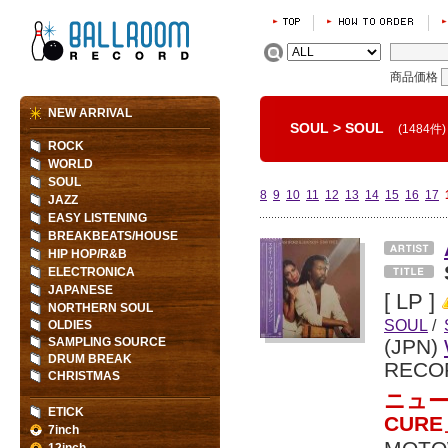
商品価格
NEW ARRIVAL
SOUL
>
SOUL
(1484件)
ROCK
WORLD
SOUL
8
9
10
11
12
13
14
15
16
17
JAZZ
EASY LISTENING
BREAKBEATS/HOUSE
HIP HOP/R&B
ELECTRONICA
JAPANESE
[ LP ]
NORTHERN SOUL
SOUL
/
OLDIES
SAMPLING SOURCE
(JPN)
DRUM BREAK
RECO
CHRISTMAS
ニュー
ETICK
CUR
7inch