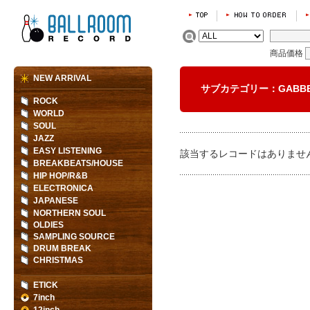
商品価格
NEW ARRIVAL
サブカテゴリー：GAB
ROCK
WORLD
SOUL
JAZZ
EASY LISTENING
該当するレコードはありませ
BREAKBEATS/HOUSE
HIP HOP/R&B
ELECTRONICA
JAPANESE
NORTHERN SOUL
OLDIES
SAMPLING SOURCE
DRUM BREAK
CHRISTMAS
ETICK
7inch