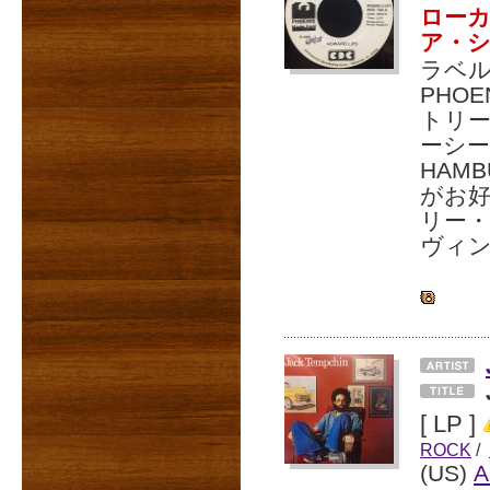
ローカ
ア・
ラベル
PHO
トリー
ーシー
HAMB
がお好
リー・ロ
ヴィ
[ LP ]
ROCK
/
(US)
A