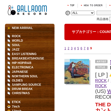
商品価格
NEW ARRIVAL
サブカテゴリー：COUNT
ROCK
WORLD
SOUL
1
2
3
4
5
6
7
8
9
JAZZ
EASY LISTENING
BREAKBEATS/HOUSE
HIP HOP/R&B
ELECTRONICA
JAPANESE
[ LP ]
NORTHERN SOUL
ROCK
/
OLDIES
SAMPLING SOURCE
ROCK
DRUM BREAK
(US)
W
CHRISTMAS
RECO
ETICK
THE 
7inch
カン