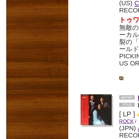
(US)
C
RECO
トゥワ
無敵
ーカ
裂の「I
ールド
PICKI
US O
[ LP ]
ROCK
/
(JPN)
RECO