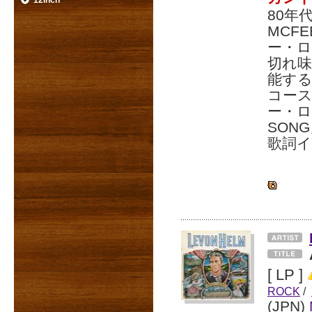
12inch
80年代
MCF
ー・ロ
切れ
能する
コー
ー・ロッ
SON
歌詞イ
[ LP ]
ROCK
/
(JPN)