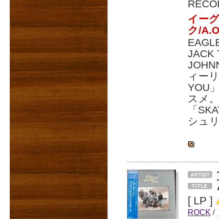
RECO
イー
ク/A.O
EAG
JACK
JOH
ィーリ
YOU
スメ
「SK
シュリン
[ LP ]
ROCK
/