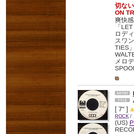
切ない
ON T
爽快感
「LET
ロディ
スワン
TIES
WAL
メロデ
SPO
[ 7" ]
ROCK
/
(US)
P
RECO