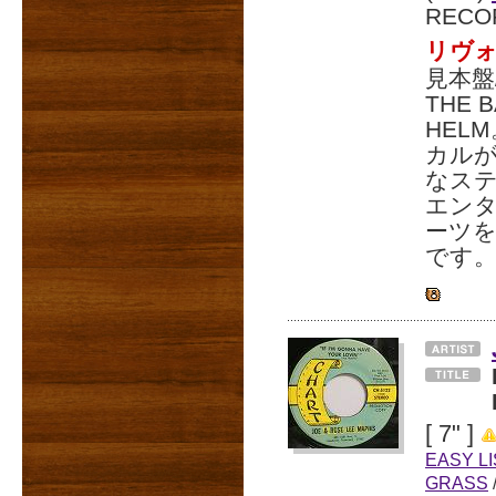
RECO
リヴォ
見本盤
THE
HEL
カルが
なステ
エンタ
ーツ
です
[ 7" ]
EASY L
GRASS