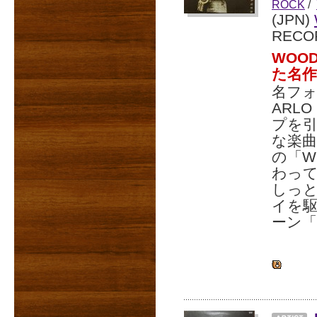
ROCK
/
(JPN)
RECO
WOOD
た名作
名フォ
ARL
プを
な楽
の「W
わって
しっと
イを
ーン「