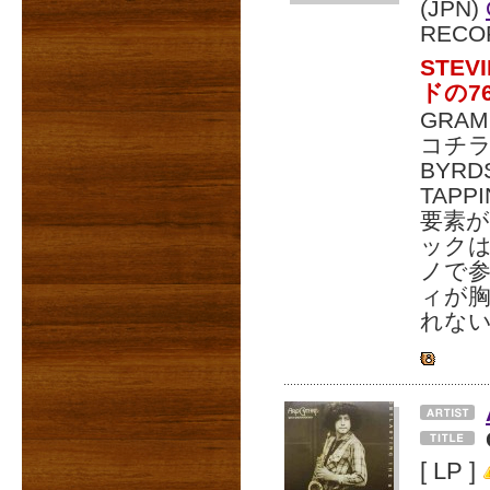
(JPN)
RECO
STE
ドの7
GRA
コチラ
BYR
TAP
要素
ックは
ノで参
ィが胸
れな
[ LP ]