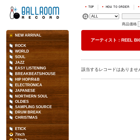
商品価格
NEW ARRIVAL
アーティスト：REEL BI
ROCK
WORLD
SOUL
JAZZ
EASY LISTENING
該当するレコードはありませ
BREAKBEATS/HOUSE
HIP HOP/R&B
ELECTRONICA
JAPANESE
NORTHERN SOUL
OLDIES
SAMPLING SOURCE
DRUM BREAK
CHRISTMAS
ETICK
7inch