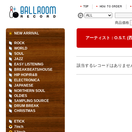
商品価格
NEW ARRIVAL
アーティスト：O.S.T. 
ROCK
WORLD
SOUL
JAZZ
EASY LISTENING
該当するレコードはありませ
BREAKBEATS/HOUSE
HIP HOP/R&B
ELECTRONICA
JAPANESE
NORTHERN SOUL
OLDIES
SAMPLING SOURCE
DRUM BREAK
CHRISTMAS
ETICK
7inch