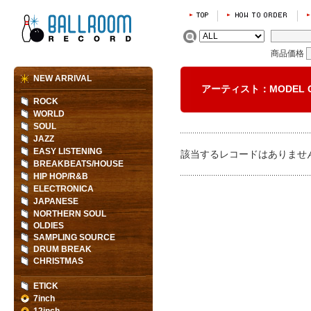
商品価格
NEW ARRIVAL
アーティスト：MODEL C
ROCK
WORLD
SOUL
JAZZ
EASY LISTENING
該当するレコードはありませ
BREAKBEATS/HOUSE
HIP HOP/R&B
ELECTRONICA
JAPANESE
NORTHERN SOUL
OLDIES
SAMPLING SOURCE
DRUM BREAK
CHRISTMAS
ETICK
7inch