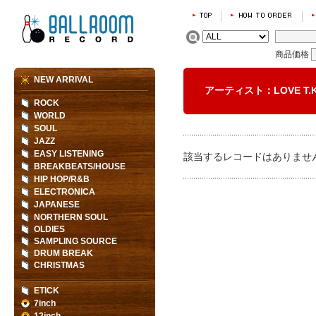
商品価格
NEW ARRIVAL
アーティスト：LOVE T.
ROCK
WORLD
SOUL
JAZZ
EASY LISTENING
該当するレコードはありませ
BREAKBEATS/HOUSE
HIP HOP/R&B
ELECTRONICA
JAPANESE
NORTHERN SOUL
OLDIES
SAMPLING SOURCE
DRUM BREAK
CHRISTMAS
ETICK
7inch