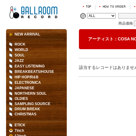
商品価格
NEW ARRIVAL
アーティスト：COSA N
ROCK
WORLD
SOUL
JAZZ
EASY LISTENING
該当するレコードはありませ
BREAKBEATS/HOUSE
HIP HOP/R&B
ELECTRONICA
JAPANESE
NORTHERN SOUL
OLDIES
SAMPLING SOURCE
DRUM BREAK
CHRISTMAS
ETICK
7inch