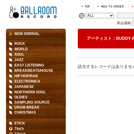
商品価格
NEW ARRIVAL
アーティスト：BUDDY 
ROCK
WORLD
SOUL
JAZZ
EASY LISTENING
該当するレコードはありませ
BREAKBEATS/HOUSE
HIP HOP/R&B
ELECTRONICA
JAPANESE
NORTHERN SOUL
OLDIES
SAMPLING SOURCE
DRUM BREAK
CHRISTMAS
ETICK
7inch