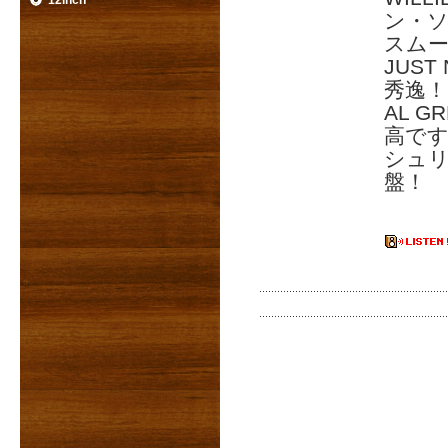
12inch
ン・
スムー
JUS
秀逸！
AL G
高で
シュリ
盤！