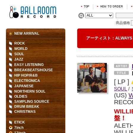
商品価格
NEW ARRIVAL
アーティスト：ALWAY
ROCK
WORLD
SOUL
JAZZ
EASY LISTENING
BREAKBEATS/HOUSE
HIP HOP/R&B
[ LP ]
ELECTRONICA
JAPANESE
SOUL
/
NORTHERN SOUL
(US)
W
OLDIES
RECO
SAMPLING SOURCE
DRUM BREAK
WIL
CHRISTMAS
盤！
ETICK
ALET
7inch
WIL